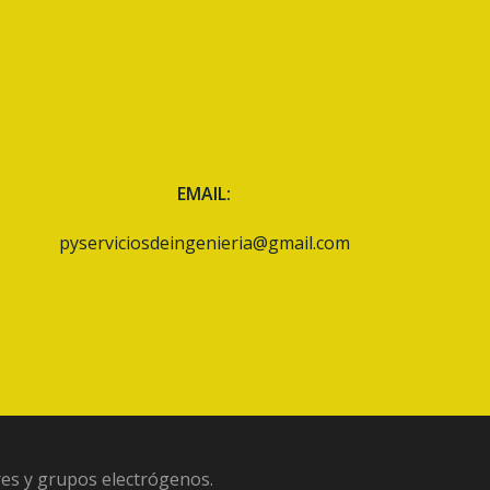
EMAIL
:
pyserviciosdeingenieria@gmail.com
es y grupos electrógenos.