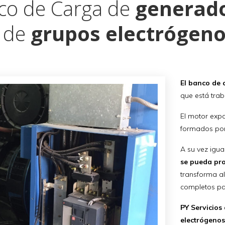
co de Carga de
generad
 de
grupos electrógen
El banco de 
que está trab
El motor expa
formados por 
A su vez igua
se pueda pro
transforma a
completos p
PY Servicios
electrógeno